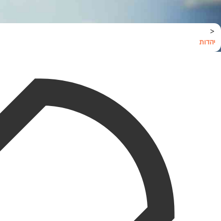
<
יהדות