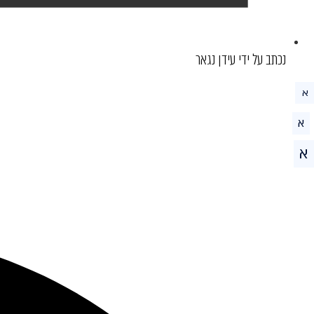
נכתב על ידי עידן נגאר
א
א
א