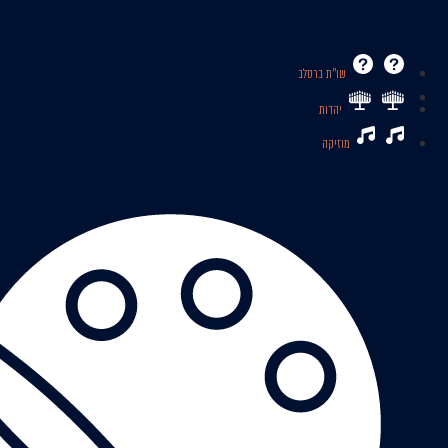
שו’’ת ברסלב
יהדות
מוזיקה