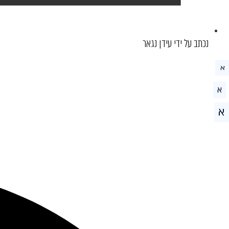
נכתב על ידי עידן נגאר
א
א
א