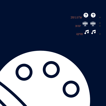
שו’’ת ברסלב
יהדות
מוזיקה