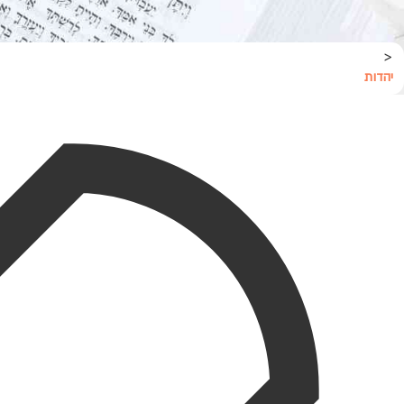
<
יהדות