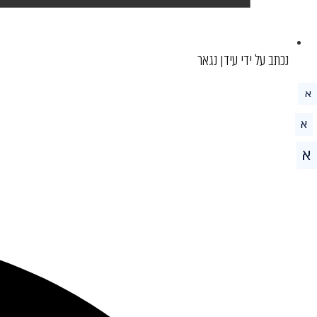
נכתב על ידי עידן נגאר
א
א
א