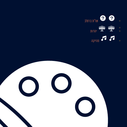
שו’’ת ברסלב
יהדות
מוזיקה