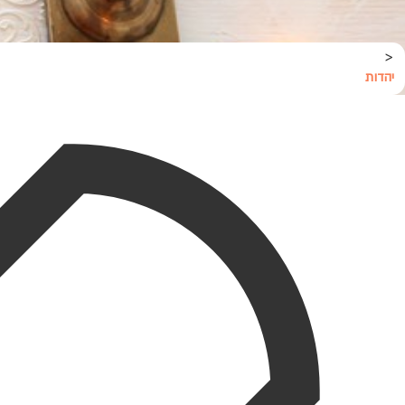
<
יהדות