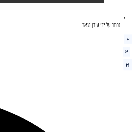
נכתב על ידי עידן נגאר
א
א
א