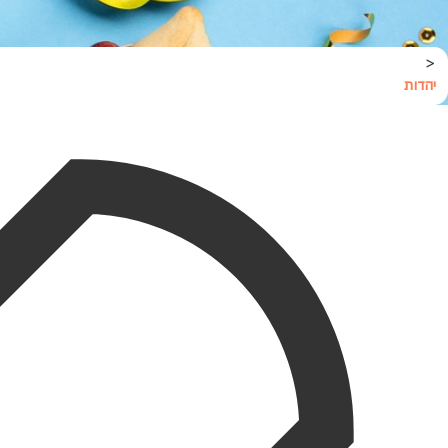
<
יהדות