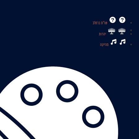
שו’’ת ברסלב
יהדות
מוזיקה