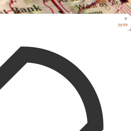
<
יהדות