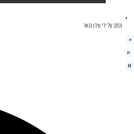
נכתב על ידי עידן נגאר
א
א
א