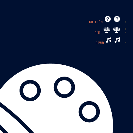
שו’’ת ברסלב
יהדות
מוזיקה