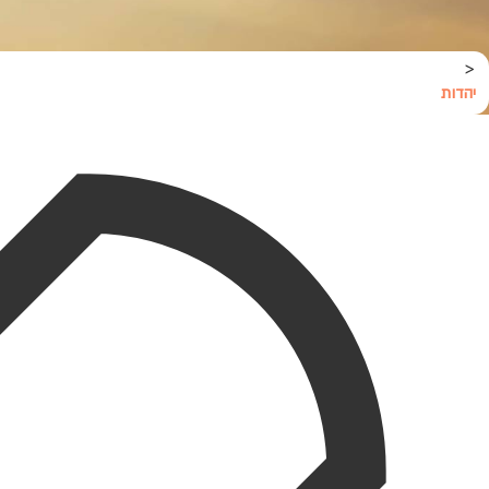
<
יהדות