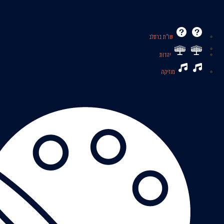
שו’’ת ברסלב
יהדות
מוזיקה