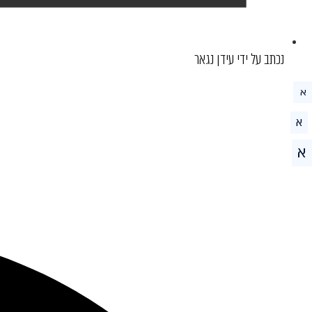
נכתב על ידי עידן נגאר
א
א
א