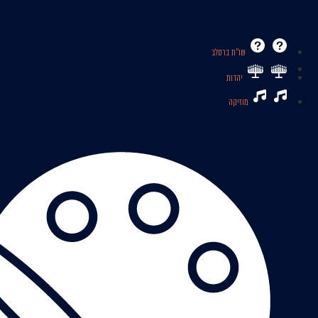
שו’’ת ברסלב
יהדות
מוזיקה