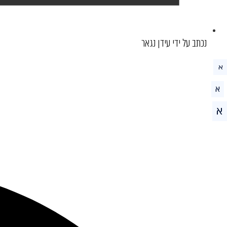
נכתב על ידי עידן נגאר
א
א
א