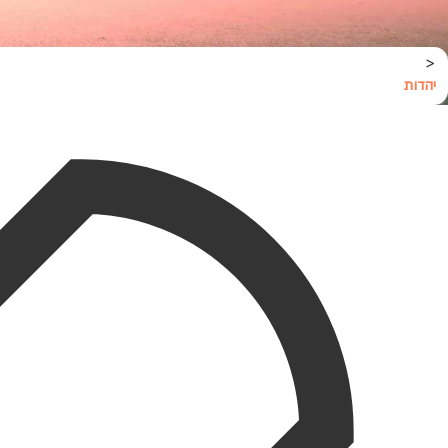
<
יהדות