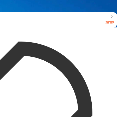
<
יהדות