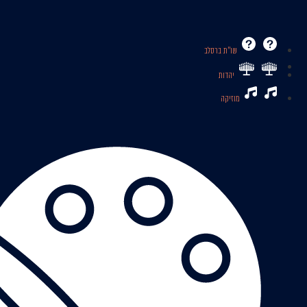
שו’’ת ברסלב
יהדות
מוזיקה