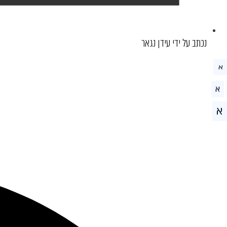
נכתב על ידי עידן נגאר
א
א
א