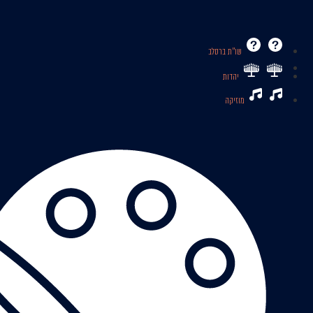
שו’’ת ברסלב
יהדות
מוזיקה