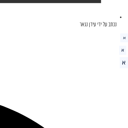
נכתב על ידי עידן נגאר
א
א
א