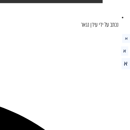
נכתב על ידי עידן נגאר
א
א
א