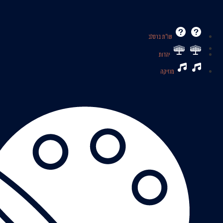
שו’’ת ברסלב
יהדות
מוזיקה