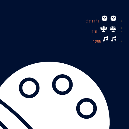
שו’’ת ברסלב
יהדות
מוזיקה