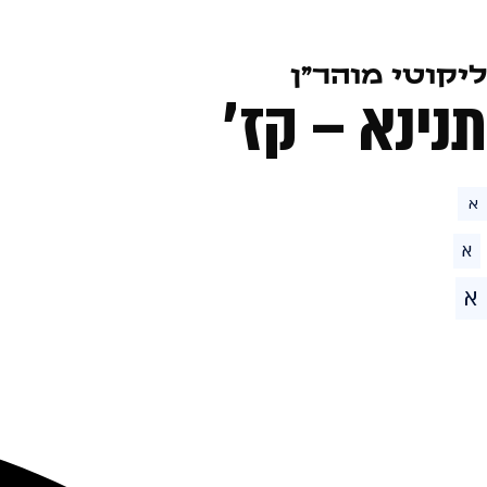
ליקוטי מוהר״ן
תנינא – קז׳
א
א
א