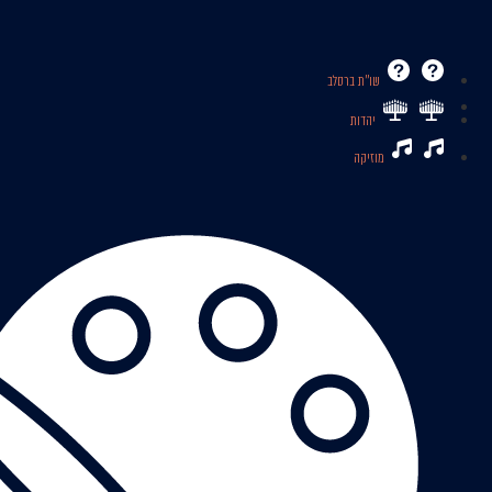
שו’’ת ברסלב
יהדות
מוזיקה