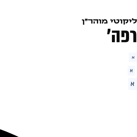
ליקוטי מוהר״ן
רפה׳
א
א
א