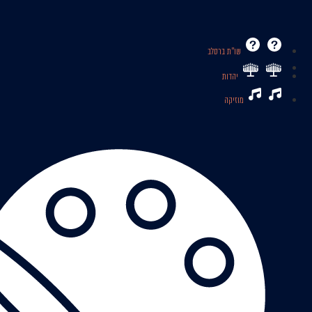
שו’’ת ברסלב
יהדות
מוזיקה