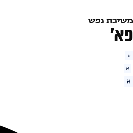
משיבת נפש
פא׳
א
א
א