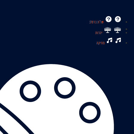
שו’’ת ברסלב
יהדות
מוזיקה