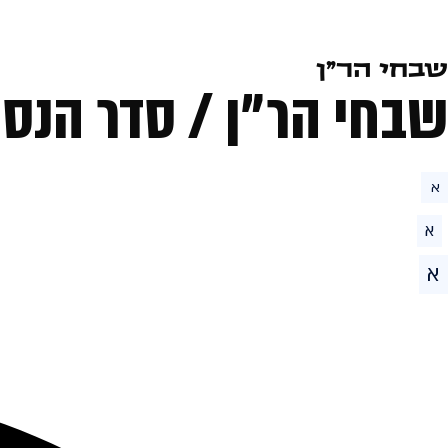
שבחי הר״ן
שבחי הר״ן / סדר הנסי
א
א
א