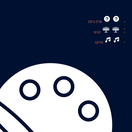
שו’’ת ברסלב
יהדות
מוזיקה