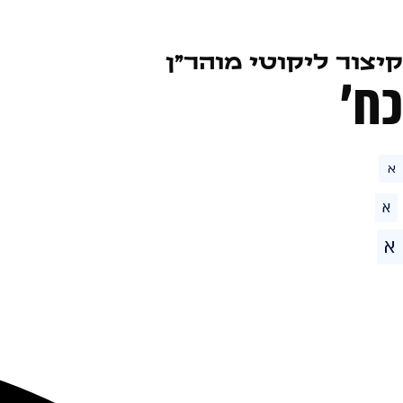
קיצור ליקוטי מוהר״ן
כח׳
א
א
א