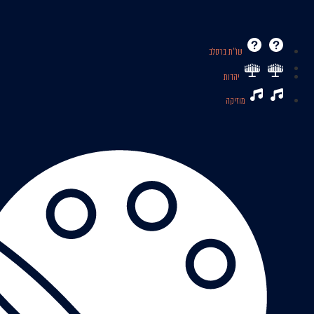
שו’’ת ברסלב
יהדות
מוזיקה