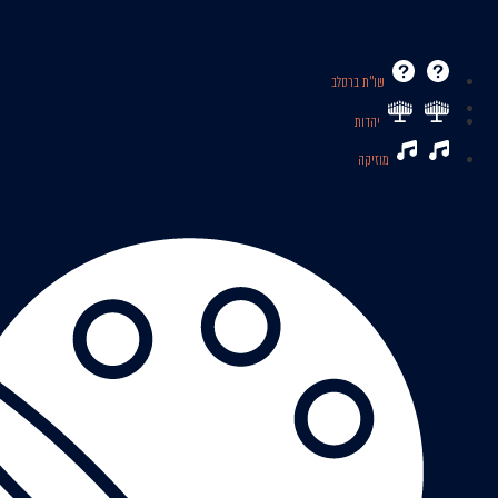
שו’’ת ברסלב
יהדות
מוזיקה