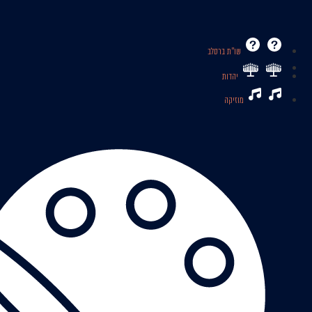
שו’’ת ברסלב
יהדות
מוזיקה