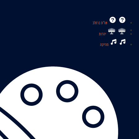
שו’’ת ברסלב
יהדות
מוזיקה