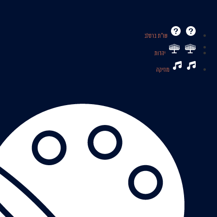
שו’’ת ברסלב
יהדות
מוזיקה