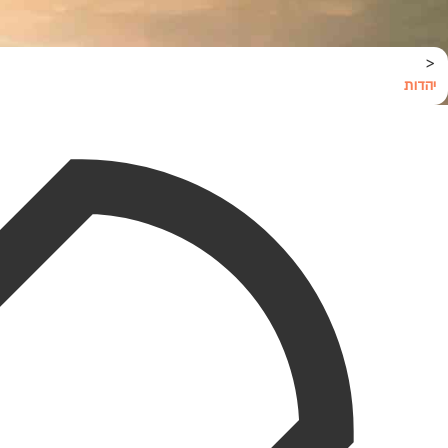
<
יהדות