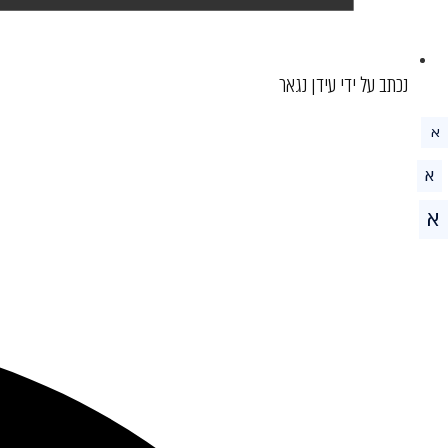
נכתב על ידי עידן נגאר
א
א
א