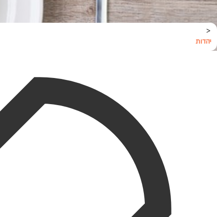
<
יהדות