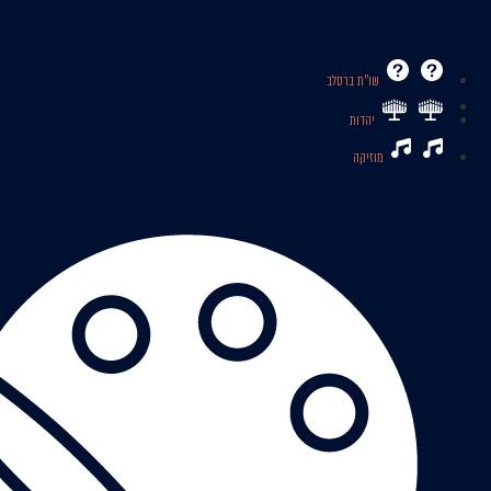
שו’’ת ברסלב
יהדות
מוזיקה