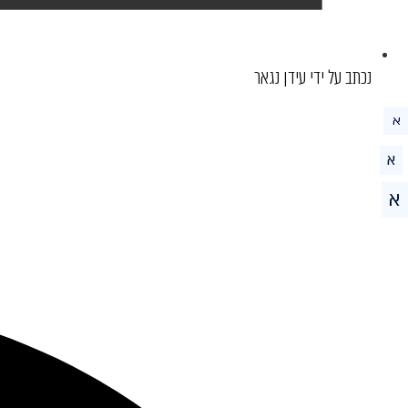
נכתב על ידי עידן נגאר
א
א
א