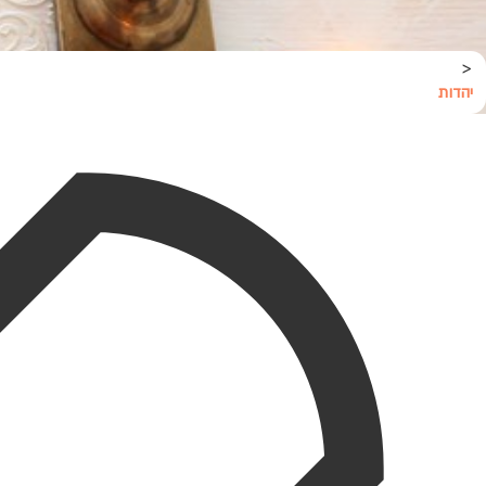
<
יהדות