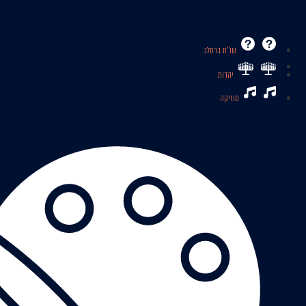
שו’’ת ברסלב
יהדות
מוזיקה