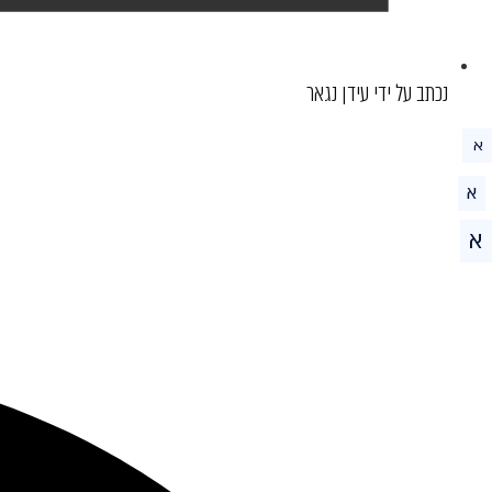
נכתב על ידי עידן נגאר
א
א
א