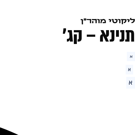
ליקוטי מוהר״ן
תנינא – קג׳
א
א
א