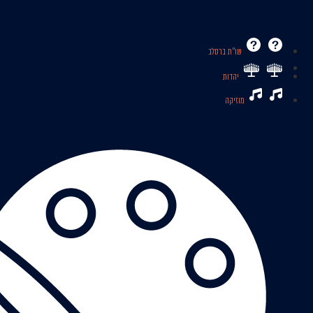
שו’’ת ברסלב
יהדות
מוזיקה