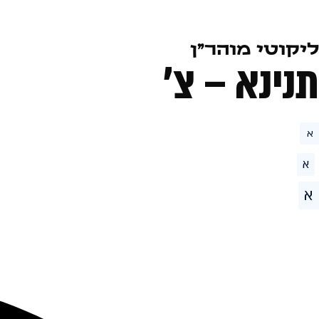
ליקוטי מוהר״ן
תנינא – צ׳
א
א
א