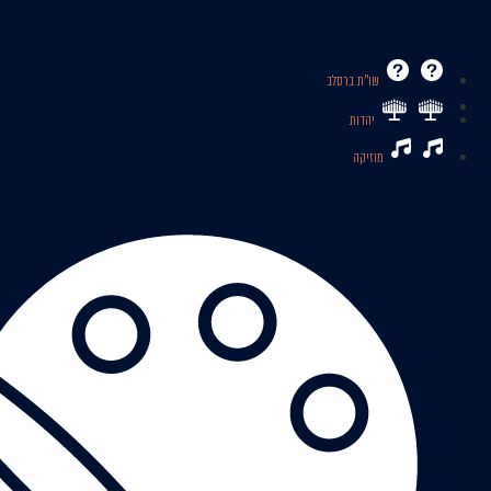
שו’’ת ברסלב
יהדות
מוזיקה