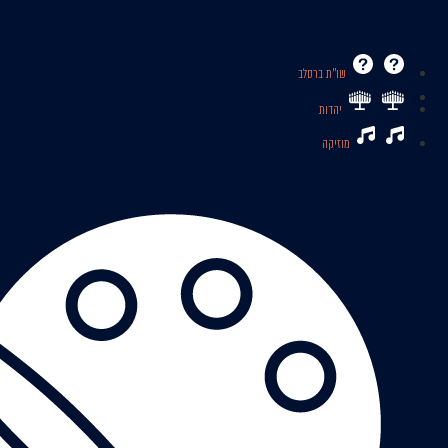
שו’’ת ברסלב
יהדות
מוזיקה