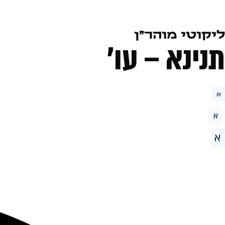
ליקוטי מוהר״ן
תנינא – עו׳
א
א
א