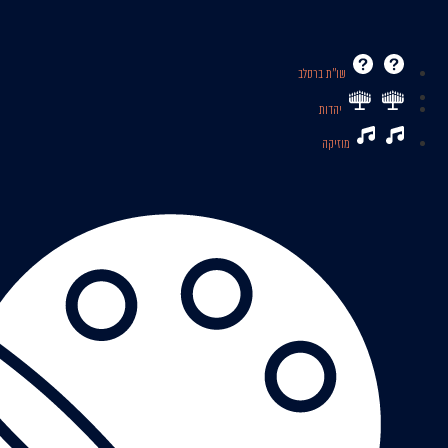
שו’’ת ברסלב
יהדות
מוזיקה