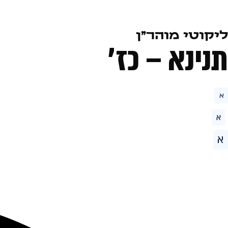
ליקוטי מוהר״ן
תנינא – כז׳
א
א
א