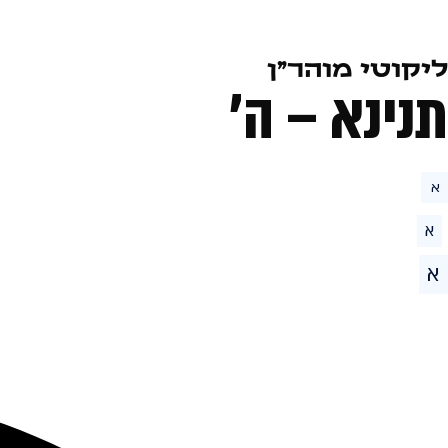
ליקוטי מוהר״ן
תנינא – ה׳
א
א
א