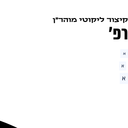
קיצור ליקוטי מוהר״ן
רפ׳
א
א
א