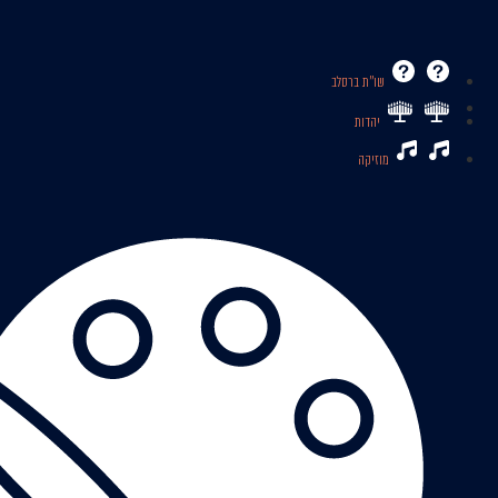
שו’’ת ברסלב
יהדות
מוזיקה