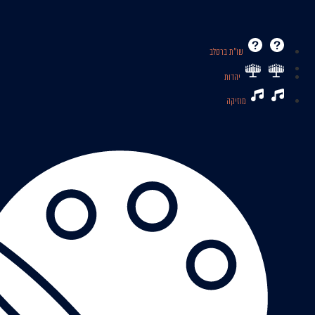
שו’’ת ברסלב
יהדות
מוזיקה