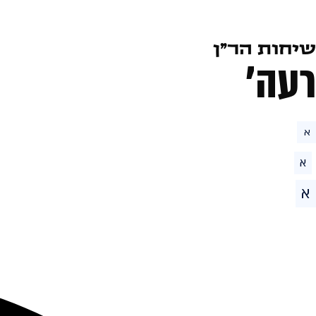
שיחות הר״ן
רעה׳
א
א
א