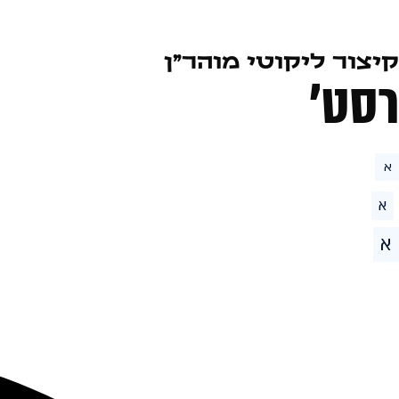
קיצור ליקוטי מוהר״ן
רסט׳
א
א
א