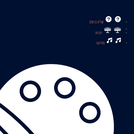
שו’’ת ברסלב
יהדות
מוזיקה