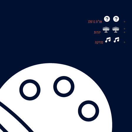
שו’’ת ברסלב
יהדות
מוזיקה