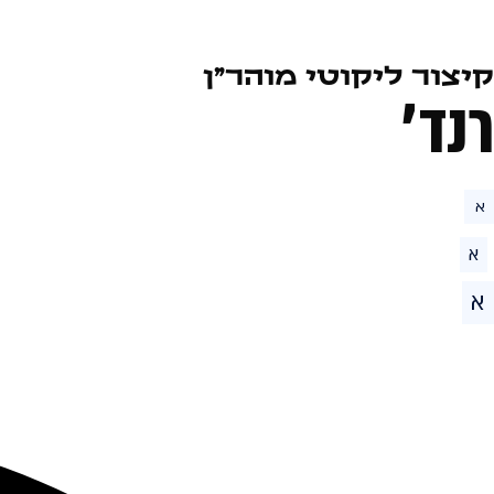
קיצור ליקוטי מוהר״ן
רנד׳
א
א
א