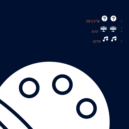
שו’’ת ברסלב
יהדות
מוזיקה