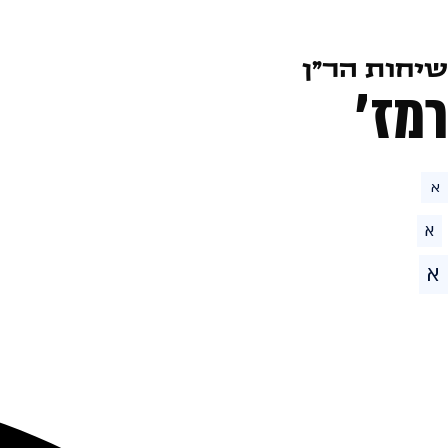
שיחות הר״ן
רמז׳
א
א
א