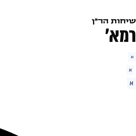
שיחות הר״ן
רמא׳
א
א
א