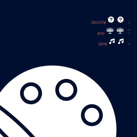
שו’’ת ברסלב
יהדות
מוזיקה