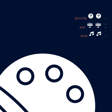
שו’’ת ברסלב
יהדות
מוזיקה