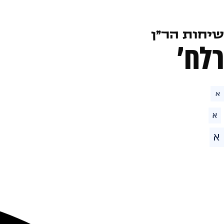
שיחות הר״ן
רלח׳
א
א
א