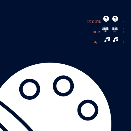
שו’’ת ברסלב
יהדות
מוזיקה