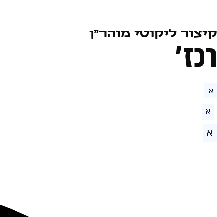
קיצור ליקוטי מוהר״ן
רכז׳
א
א
א