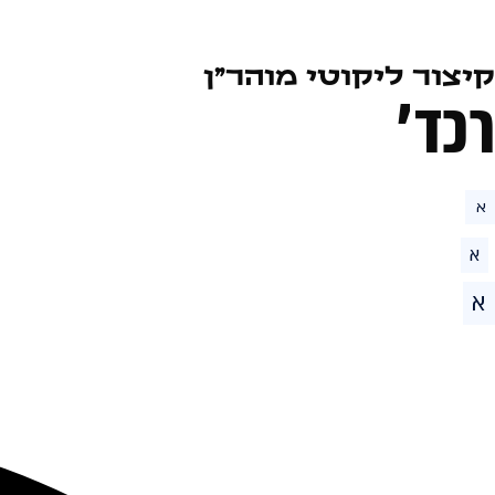
קיצור ליקוטי מוהר״ן
רכד׳
א
א
א