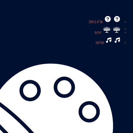
שו’’ת ברסלב
יהדות
מוזיקה