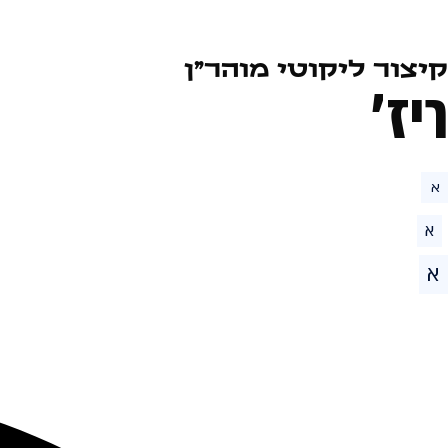
קיצור ליקוטי מוהר״ן
ריז׳
א
א
א