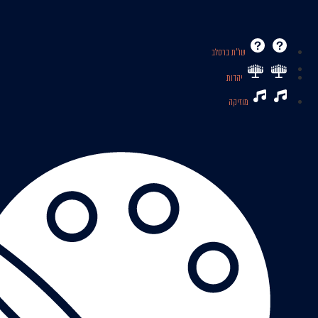
שו’’ת ברסלב
יהדות
מוזיקה