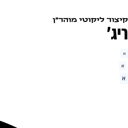
קיצור ליקוטי מוהר״ן
ריג׳
א
א
א