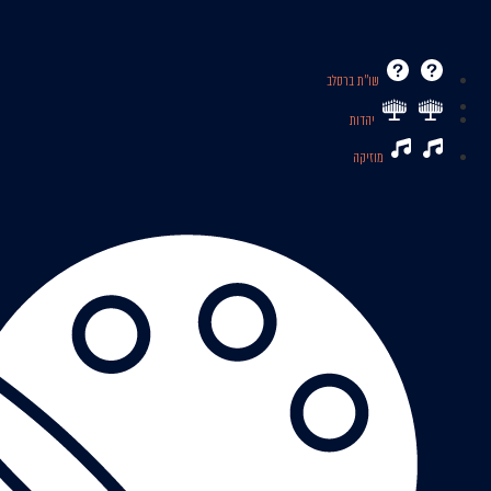
שו’’ת ברסלב
יהדות
מוזיקה