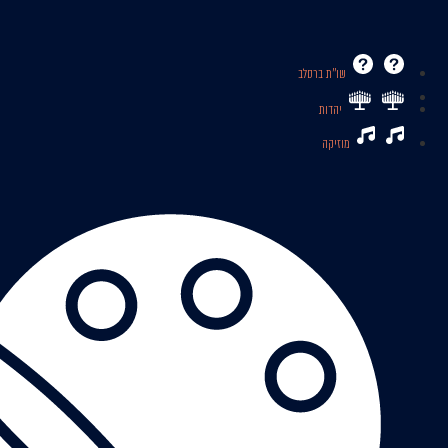
שו’’ת ברסלב
יהדות
מוזיקה