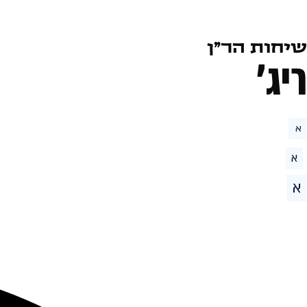
שיחות הר״ן
ריג׳
א
א
א