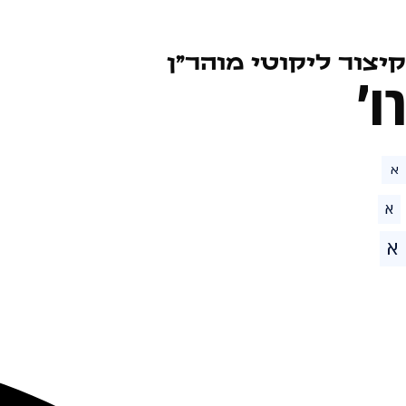
קיצור ליקוטי מוהר״ן
רו׳
א
א
א