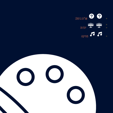
שו’’ת ברסלב
יהדות
מוזיקה