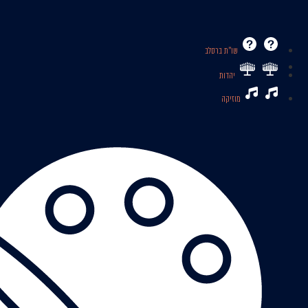
שו’’ת ברסלב
יהדות
מוזיקה