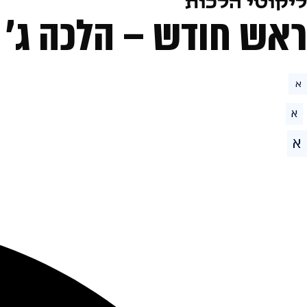
ליקוטי הלכות
ראש חודש – הלכה ג׳
א
א
א