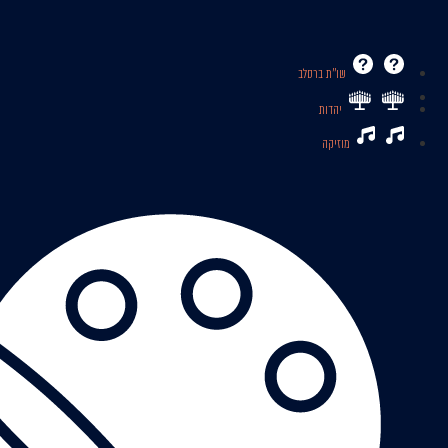
שו’’ת ברסלב
יהדות
מוזיקה