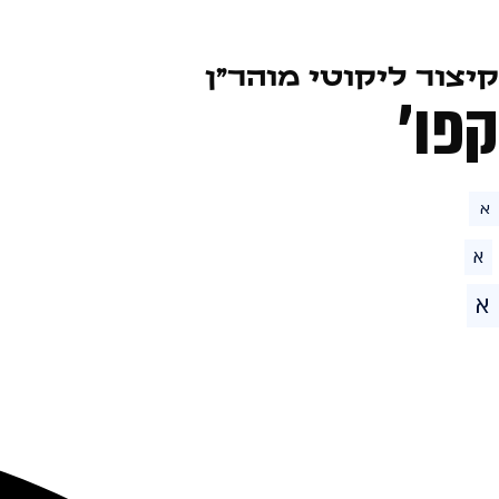
קיצור ליקוטי מוהר״ן
קפו׳
א
א
א