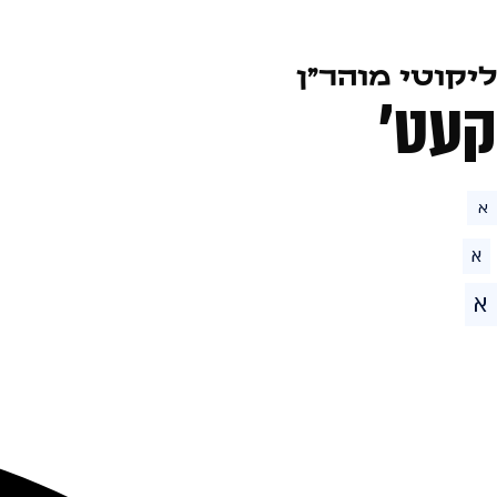
ליקוטי מוהר״ן
קעט׳
א
א
א