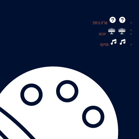
שו’’ת ברסלב
יהדות
מוזיקה