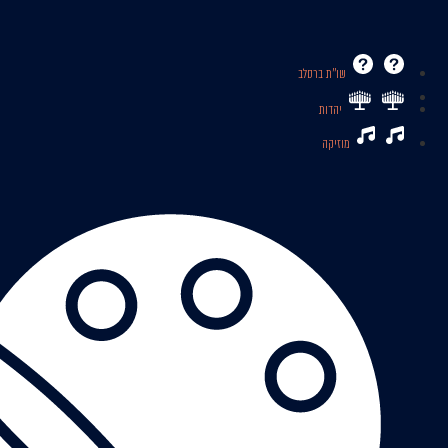
שו’’ת ברסלב
יהדות
מוזיקה