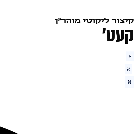
קיצור ליקוטי מוהר״ן
קעט׳
א
א
א