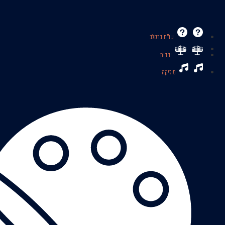
שו’’ת ברסלב
יהדות
מוזיקה