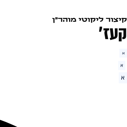
קיצור ליקוטי מוהר״ן
קעז׳
א
א
א