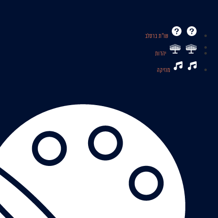
שו’’ת ברסלב
יהדות
מוזיקה