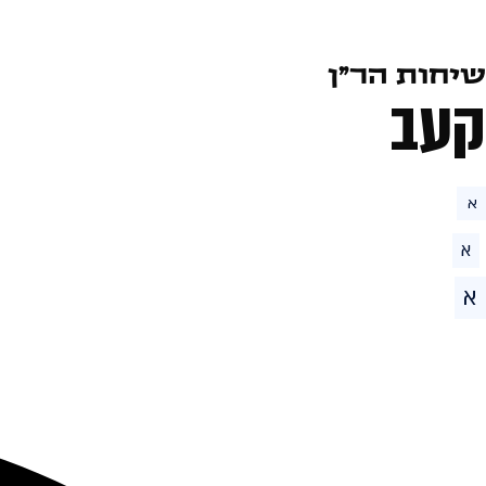
שיחות הר״ן
קעב
א
א
א