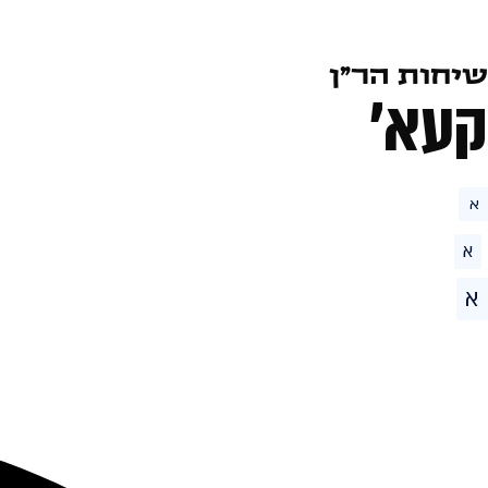
שיחות הר״ן
קעא׳
א
א
א