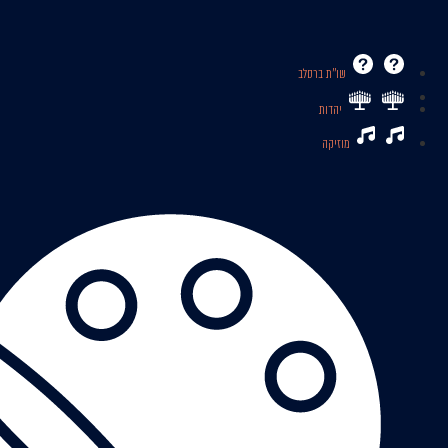
שו’’ת ברסלב
יהדות
מוזיקה