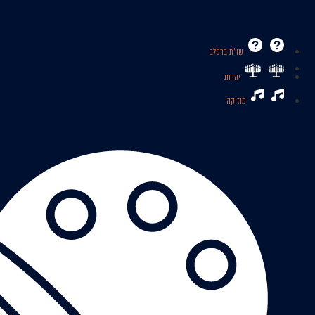
שו’’ת ברסלב
יהדות
מוזיקה