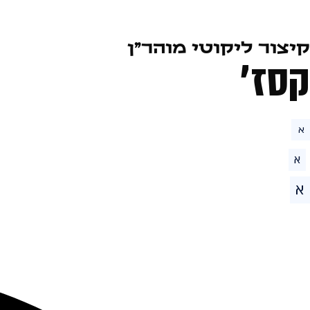
קיצור ליקוטי מוהר״ן
קסז׳
א
א
א