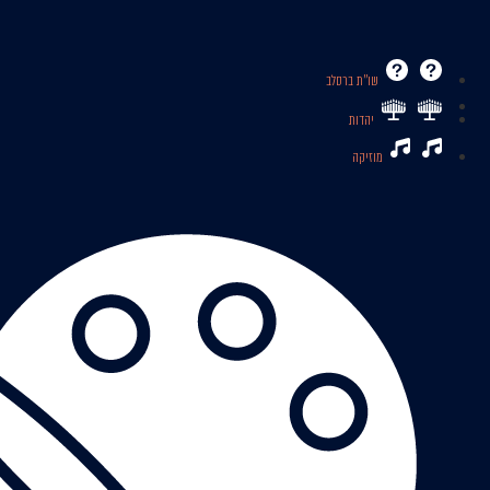
שו’’ת ברסלב
יהדות
מוזיקה