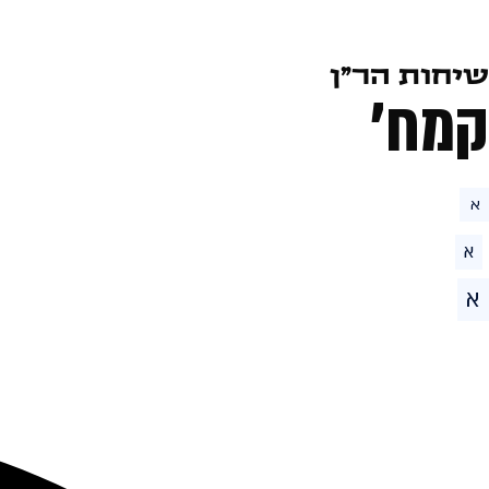
שיחות הר״ן
קמח׳
א
א
א