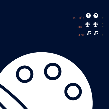
שו’’ת ברסלב
יהדות
מוזיקה