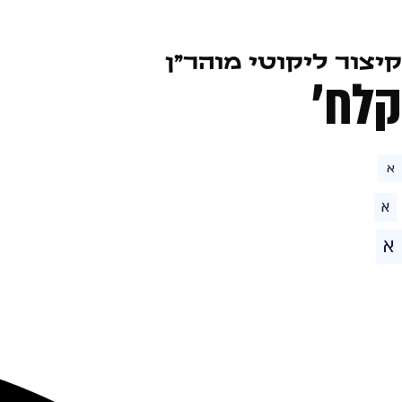
קיצור ליקוטי מוהר״ן
קלח׳
א
א
א